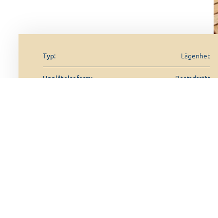
Lägenhet
Typ:
Bostadsrätt
Upplåtelseform:
4 rum + kök
Antal rum: