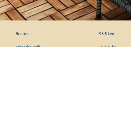
93,5 kvm
Boarea:
6 701 kr
Månadsavgift:
1201
Lägenhetsnummer: