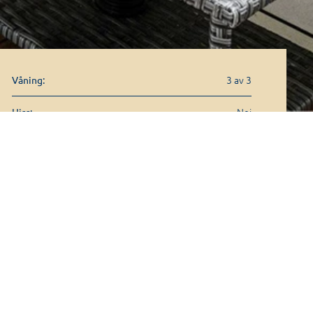
3 av 3
Våning:
Nej
Hiss:
1960
Byggår: