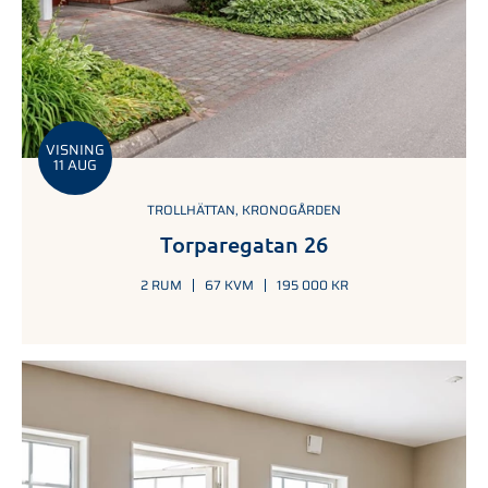
VISNING
11 AUG
TROLLHÄTTAN, KRONOGÅRDEN
Torparegatan 26
2 RUM
67 KVM
195 000 KR