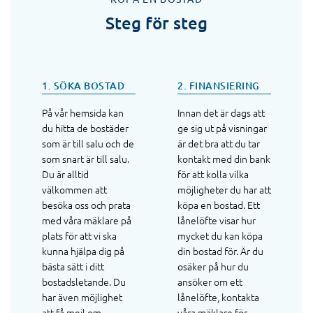
Steg för steg
1. SÖKA BOSTAD
2. FINANSIERING
På vår hemsida kan
Innan det är dags att
du hitta de bostäder
ge sig ut på visningar
som är till salu och de
är det bra att du tar
som snart är till salu.
kontakt med din bank
Du är alltid
för att kolla vilka
välkommen att
möjligheter du har att
besöka oss och prata
köpa en bostad. Ett
med våra mäklare på
lånelöfte visar hur
plats för att vi ska
mycket du kan köpa
kunna hjälpa dig på
din bostad för. Är du
bästa sätt i ditt
osäker på hur du
bostadsletande. Du
ansöker om ett
har även möjlighet
lånelöfte, kontakta
att få mejl om
våra mäklare för