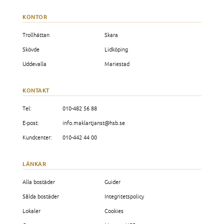
KONTOR
Trollhättan
Skara
Skövde
Lidköping
Uddevalla
Mariestad
KONTAKT
Tel:
010-482 56 88
E-post:
info.maklartjanst@hsb.se
Kundcenter:
010-442 44 00
LÄNKAR
Alla bostäder
Guider
Sålda bostäder
Integritetspolicy
Lokaler
Cookies