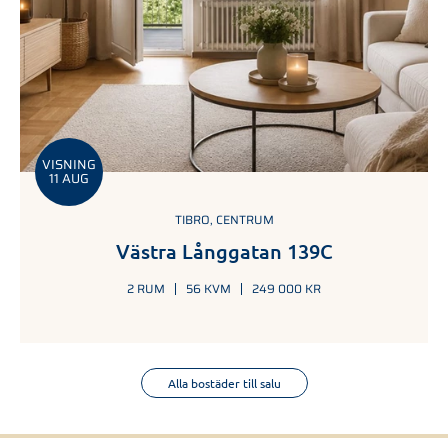
VISNING
11 AUG
TIBRO, CENTRUM
Västra Långgatan 139C
2 RUM
56 KVM
249 000 KR
Alla bostäder till salu