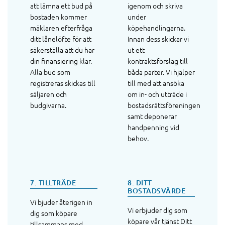
att lämna ett bud på
igenom och skriva
bostaden kommer
under
mäklaren efterfråga
köpehandlingarna.
ditt lånelöfte för att
Innan dess skickar vi
säkerställa att du har
ut ett
din finansiering klar.
kontraktsförslag till
Alla bud som
båda parter. Vi hjälper
registreras skickas till
till med att ansöka
säljaren och
om in- och utträde i
budgivarna.
bostadsrättsföreningen
samt deponerar
handpenning vid
behov.
7. TILLTRÄDE
8. DITT
BOSTADSVÄRDE
Vi bjuder återigen in
Vi erbjuder dig som
dig som köpare
köpare vår tjänst Ditt
tillsammans med