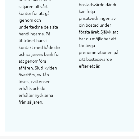
bostadsvärde där du
säljaren till vårt
kan följa
kontor för att gå
prisutvecklingen av
igenom och
din bostad under
underteckna de sista
första året. Självklart
handlingarna. På
har du möjlighet att
tillträdet har vi
förlänga
kontakt med både din
prenumerationen på
och säljarens bank för
ditt bostadsvärde
att genomföra
efter ett år.
affären. Slutlikviden
överförs, ev. lån
löses, kvittenser
erhålls och du
erhåller nycklarna
från säljaren.