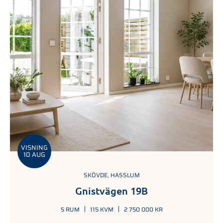
VISNING
10 AUG
SKÖVDE, HASSLUM
Gnistvägen 19B
5 RUM
115 KVM
2 750 000 KR