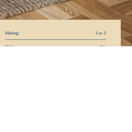
3 av 3
Våning:
Nej
Hiss:
1970
Byggår: