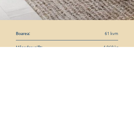
61 kvm
Boarea:
4 968 kr
Månadsavgift:
1203
Lägenhetsnummer:
GHETSMÄKLARE
HEJ!