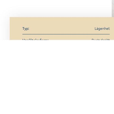
Lägenhet
Typ:
Bostadsrätt
Upplåtelseform:
2 rum
Antal rum:
FASTI